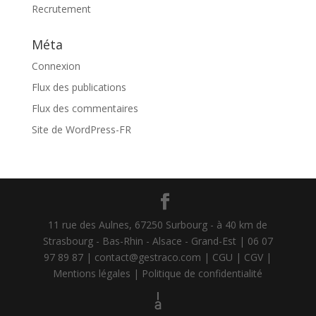
Recrutement
Méta
Connexion
Flux des publications
Flux des commentaires
Site de WordPress-FR
11 rue des Aulnes, 67250 Surbourg - à 40 km de
Strasbourg - Bas-Rhin - Alsace - Grand-Est | 06 07
97 89 87 | contact@gestraco.com |
CGU |
CGV |
Mentions légales |
Politique de confidentialité