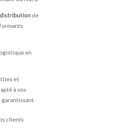
 distribution
de
rformants
logistique en
tites et
dapté à vos
 garantissant
os clients