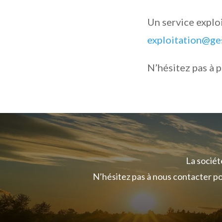
Un service exploi
exploitation@ge
N’hésitez pas à 
La socié
N’hésitez pas à nous contacter pou