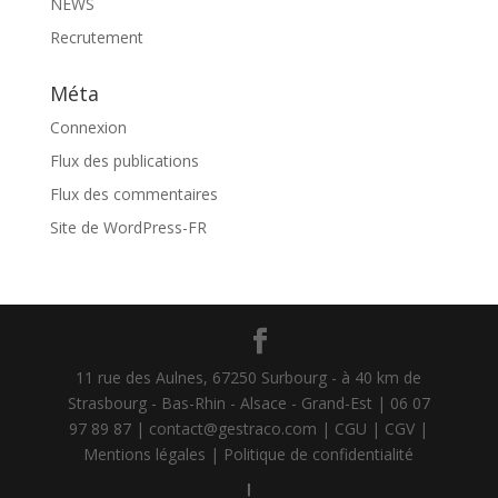
NEWS
Recrutement
Méta
Connexion
Flux des publications
Flux des commentaires
Site de WordPress-FR
11 rue des Aulnes, 67250 Surbourg - à 40 km de
Strasbourg - Bas-Rhin - Alsace - Grand-Est | 06 07
97 89 87 | contact@gestraco.com |
CGU |
CGV |
Mentions légales |
Politique de confidentialité