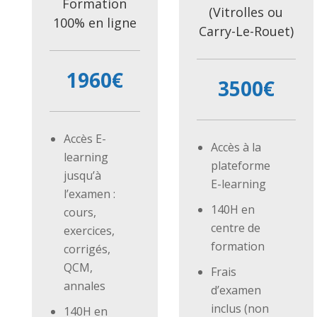
Formation
(Vitrolles ou
100% en ligne
Carry-Le-Rouet)
1960€
3500€
Accès E-
Accès à la
learning
plateforme
jusqu’à
E-learning
l’examen :
140H en
cours,
centre de
exercices,
formation
corrigés,
QCM,
Frais
annales
d’examen
inclus (non
140H en