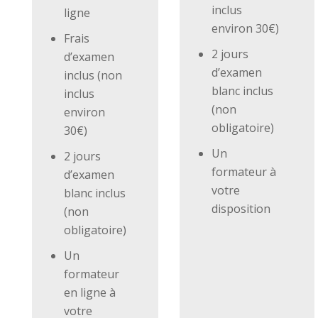
inclus
ligne
environ 30€)
Frais
2 jours
d’examen
d’examen
inclus (non
blanc inclus
inclus
(non
environ
obligatoire)
30€)
Un
2 jours
formateur à
d’examen
votre
blanc inclus
disposition
(non
obligatoire)
Un
formateur
en ligne à
votre